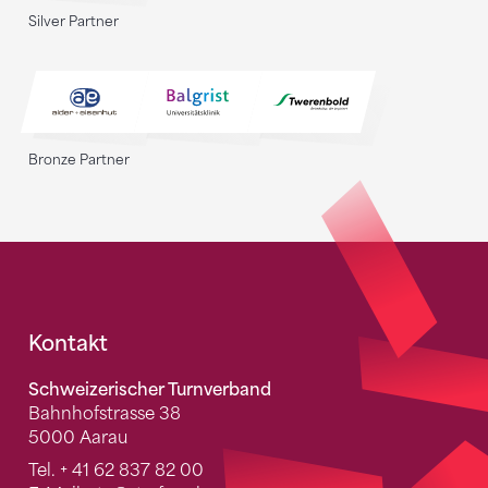
Silver Partner
Bronze Partner
Fusszeile
Kontakt
Schweizerischer Turnverband
Bahnhofstrasse 38
5000 Aarau
Tel.
+ 41 62 837 82 00