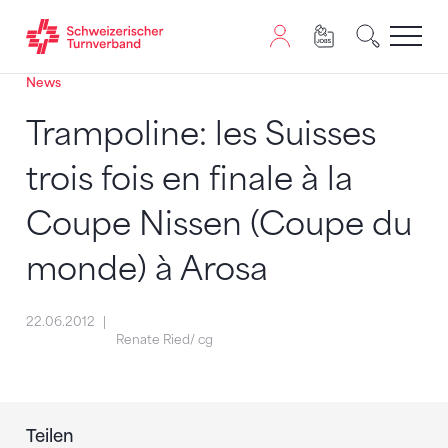
News
Zum Inhalt springen
Zur Sitemap navigieren
Zum Navigieren dieser Seite wird JavaScript benötigt. A
Trampoline: les Suisses
trois fois en finale à la
Coupe Nissen (Coupe du
monde) à Arosa
22.06.2012
Renate Ried/ cg
Teilen