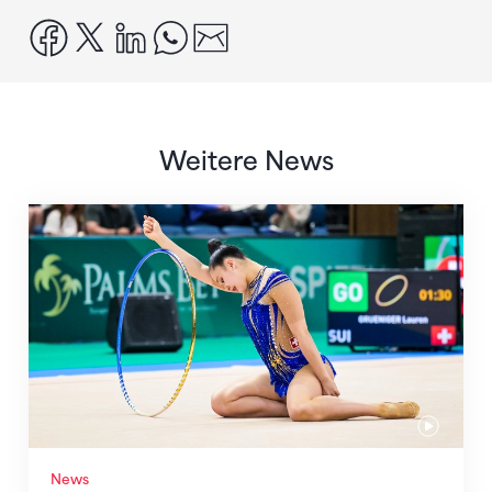
facebook
x
linkedin
whatsapp
email
Weitere News
Nächster Halt: Weltmeisterschaft
News