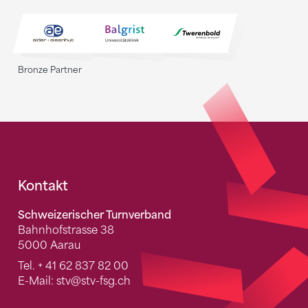
Bronze Partner
Fusszeile
Kontakt
Schweizerischer Turnverband
Bahnhofstrasse 38
5000 Aarau
Tel.
+ 41 62 837 82 00
E-Mail:
stv
@stv-fsg.ch