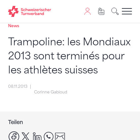
News
Zum Inhalt springen
Zur Sitemap navigieren
Zum Navigieren dieser Seite wird JavaScript benötigt. A
Trampoline: les Mondiaux
2013 sont terminés pour
les athlètes suisses
08.11.2013
Corinne Gabioud
Teilen
facebook
x
linkedin
whatsapp
email