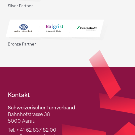
Silver Partner
Bronze Partner
Fusszeile
Kontakt
Schweizerischer Turnverband
Bahnhofstrasse 38
5000 Aarau
Tel.
+ 41 62 837 82 00