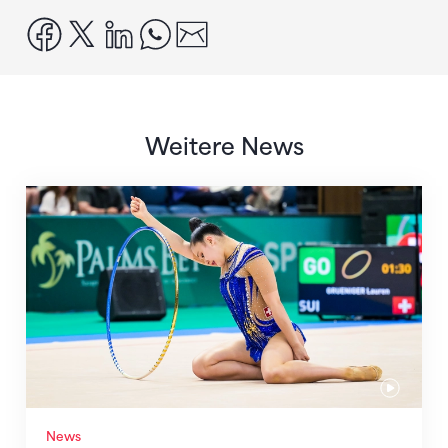
facebook
x
linkedin
whatsapp
email
Weitere News
Nächster Halt: Weltmeisterschaft
News