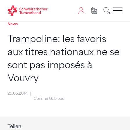
News
Zum Inhalt springen
Zur Sitemap navigieren
Zum Navigieren dieser Seite wird JavaScript benötigt. A
Trampoline: les favoris
aux titres nationaux ne se
sont pas imposés à
Vouvry
25.05.2014
Corinne Gabioud
Teilen