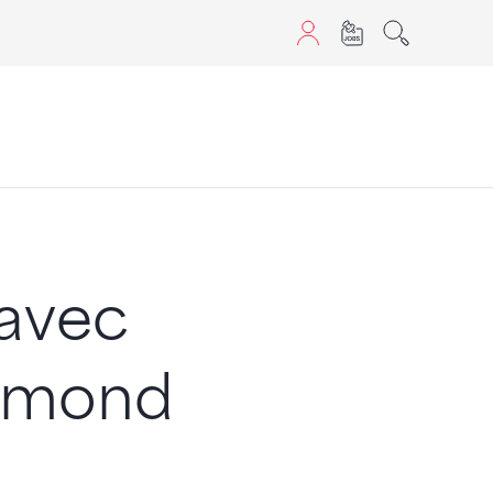
aScript nutzen.
 avec
aymond