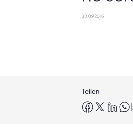
30.09.2016
Teilen
facebook
x
linke