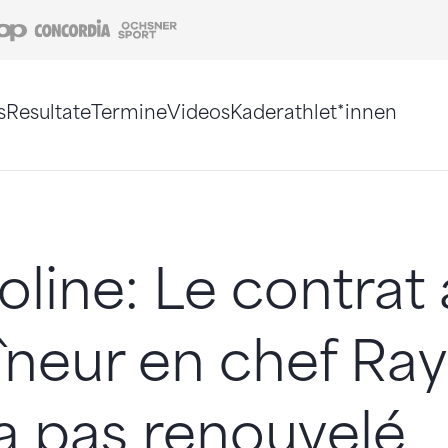
Coop
Concordia
Ochsner Sport
s
Resultate
Termine
Videos
Kaderathlet*innen
tigt. Alternativ können Sie die Sitemap ohne Jav
line: Le contrat
aîneur en chef R
a pas renouvelé