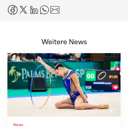
facebook
x
linkedin
whatsapp
email
Weitere News
Nächster Halt: Weltmeisterschaft
News