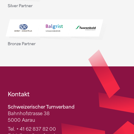
Silver Partner
Bronze Partner
Fusszeile
Kontakt
Schweizerischer Turnverband
Bahnhofstrasse 38
5000 Aarau
Tel.
+ 41 62 837 82 00