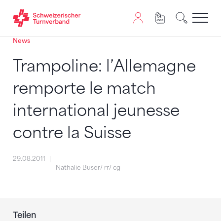
News
Zum Inhalt springen
Zur Sitemap navigieren
Zum Navigieren dieser Seite wird JavaScript benötigt. A
Trampoline: l’Allemagne
remporte le match
international jeunesse
contre la Suisse
29.08.2011
Nathalie Buser/ rr/ cg
Teilen