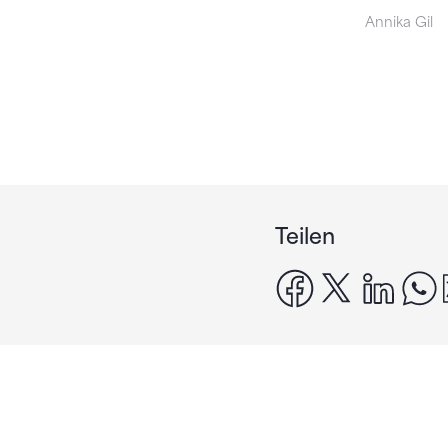
Annika Gil
Teilen
facebook
x
linke