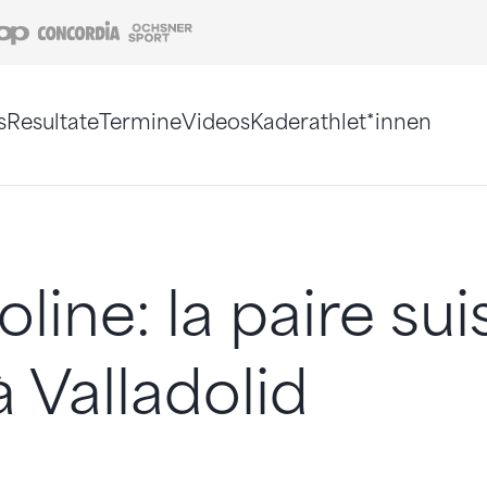
Coop
Concordia
Ochsner Sport
s
Resultate
Termine
Videos
Kaderathlet*innen
tigt. Alternativ können Sie die Sitemap ohne Jav
line: la paire sui
à Valladolid