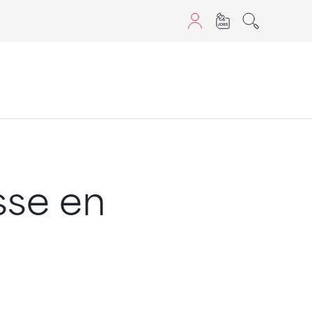
aScript nutzen.
sse en