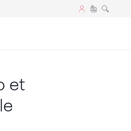
aScript nutzen.
o et
le