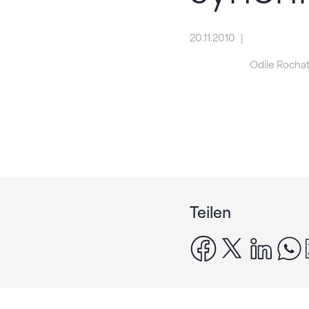
20.11.2010
Odile Rocha
Teilen
facebook
x
linke