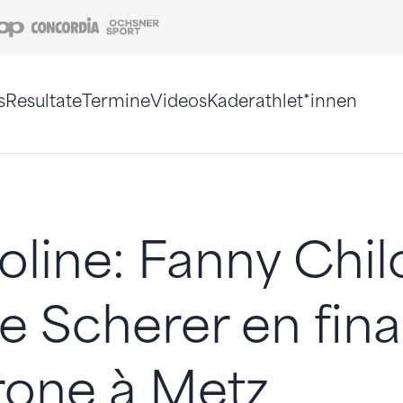
Coop
Concordia
Ochsner Sport
s
Resultate
Termine
Videos
Kaderathlet*innen
tigt. Alternativ können Sie die Sitemap ohne Jav
line: Fanny Chil
 Scherer en fina
rone à Metz