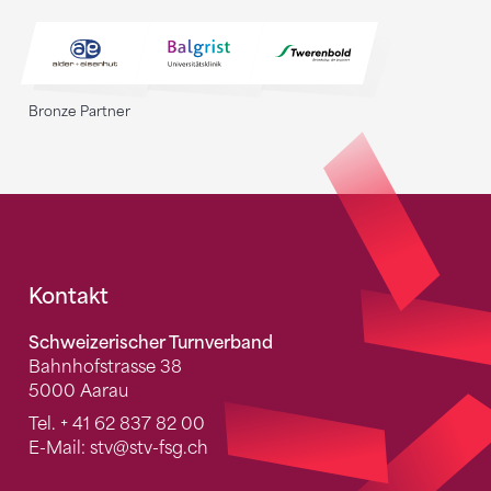
Bronze Partner
Fusszeile
Kontakt
Schweizerischer Turnverband
Bahnhofstrasse 38
5000 Aarau
Tel.
+ 41 62 837 82 00
E-Mail:
stv
@stv-fsg.ch