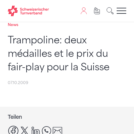
News
Zum Inhalt springen
Zur Sitemap navigieren
Zum Navigieren dieser Seite wird JavaScript benötigt. A
Trampoline: deux
médailles et le prix du
fair-play pour la Suisse
07.10.2009
Teilen
facebook
x
linkedin
whatsapp
email