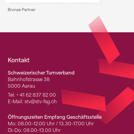
Bronze Partner
Fusszeile
Kontakt
Schweizerischer Turnverband
Bahnhofstrasse 38
5000 Aarau
Tel.
+ 41 62 837 82 00
E-Mail:
stv
@stv-fsg.ch
Öffnungszeiten Empfang Geschäftsstelle
Mo: 08.00–12.00 Uhr / 13.30–17.00 Uhr
Di-Do: 08.00–13.00 Uhr