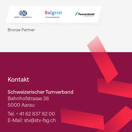
Bronze Partner
Fusszeile
Kontakt
Schweizerischer Turnverband
Bahnhofstrasse 38
5000 Aarau
Tel.
+ 41 62 837 82 00
E-Mail:
stv
@stv-fsg.ch