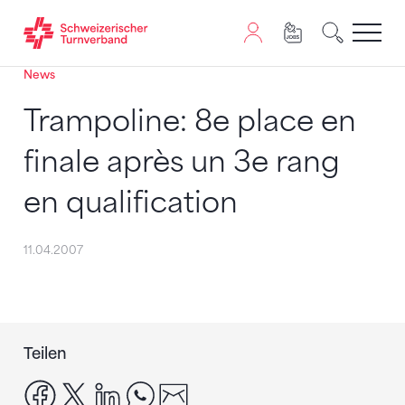
News
Zum Inhalt springen
Zur Sitemap navigieren
Zum Navigieren dieser Seite wird JavaScript benötigt. A
Trampoline: 8e place en
finale après un 3e rang
en qualification
11.04.2007
Teilen
facebook
x
linkedin
whatsapp
email