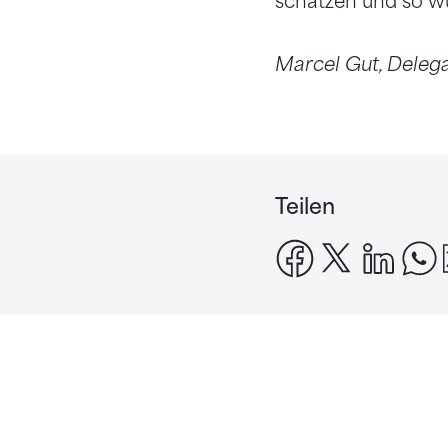
schätzen und so w
Marcel Gut, Delega
Teilen
facebook
x
linke