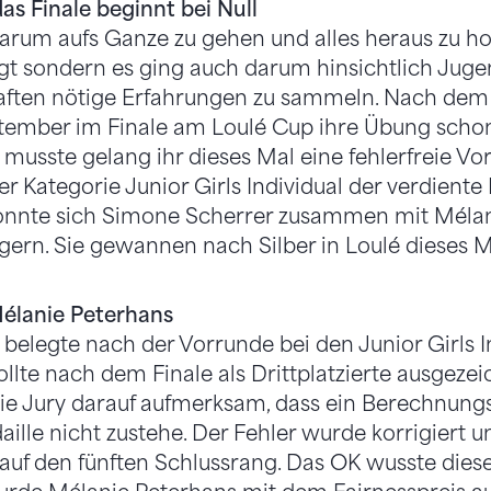
das Finale beginnt bei Null
darum aufs Ganze zu gehen und alles heraus zu ho
gt sondern es ging auch darum hinsichtlich Jug
ften nötige Erfahrungen zu sammeln. Nach dem
eptember im Finale am Loulé Cup ihre Übung scho
usste gelang ihr dieses Mal eine fehlerfreie Vor
er Kategorie Junior Girls Individual der verdient
nnte sich Simone Scherrer zusammen mit Mélan
eigern. Sie gewannen nach Silber in Loulé dieses M
Mélanie Peterhans
belegte nach der Vorrunde bei den Junior Girls I
ollte nach dem Finale als Drittplatzierte ausgeze
e Jury darauf aufmerksam, dass ein Berechnungs
aille nicht zustehe. Der Fehler wurde korrigiert 
auf den fünften Schlussrang. Das OK wusste diese