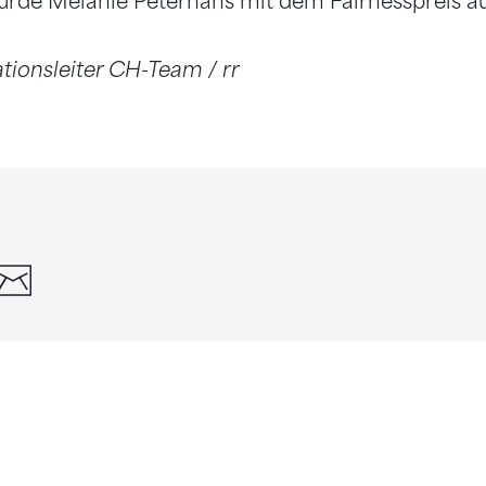
urde Mélanie Peterhans mit dem Fairnesspreis a
tionsleiter CH-Team / rr
din
whatsapp
email