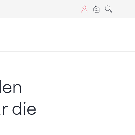
aScript nutzen.
len
r die