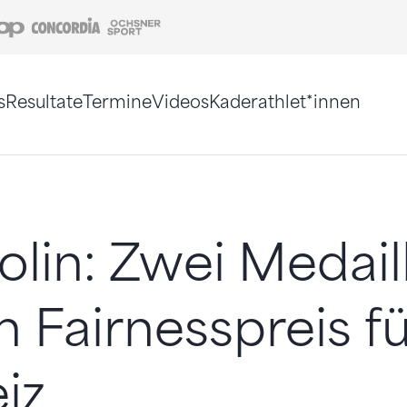
Coop
Concordia
Ochsner Sport
s
Resultate
Termine
Videos
Kaderathlet*innen
tigt. Alternativ können Sie die Sitemap ohne Jav
lin: Zwei Medail
n Fairnesspreis fü
iz