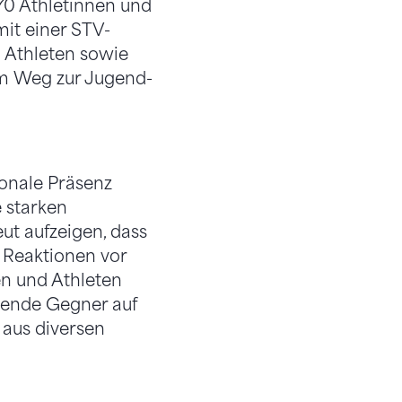
70 Athletinnen und
mit einer STV-
d Athleten sowie
 dem Weg zur Jugend-
ionale Präsenz
e starken
t aufzeigen, dass
e Reaktionen vor
en und Athleten
mende Gegner auf
 aus diversen