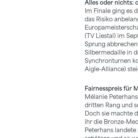
Alles oder nichts: 
Im Finale ging es 
das Risiko anbelan
Europameisterscha
(TV Liestal) im S
Sprung abbrechen m
Silbermedaille in d
Synchronturnen ko
Aigle-Alliance) st
Fairnesspreis für 
Mélanie Peterhans 
dritten Rang und s
Doch sie machte di
ihr die Bronze-Med
Peterhans landete 