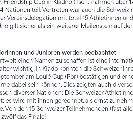
. Friendship Cup in Kladno (Tsch) nahmen über 1
14 Nationen teil. Vertreten war auch die Schweiz 
er Vereinsdelegation mit total 15 Athletinnen un
ladno gilt sicher als ein weiterer Meilenstein auf
iorinnen und Junioren werden beobachtet
rtwelt einen Namen zu schaffen ist eine internat
lter wichtig. In Klado konnten die Schweizer ihr
ptember am Loulé Cup (Por) bestätigen und erneu
vorne dabei sein können. Dies zeigten auch divers
issen diverser Nationen: Die Schweizer Athletinn
; es wird mit ihnen gerechnet, als ernst zu neh
. Von den 15 Schweizer Teilnehmenden (fast alle
zwölf das Finale!