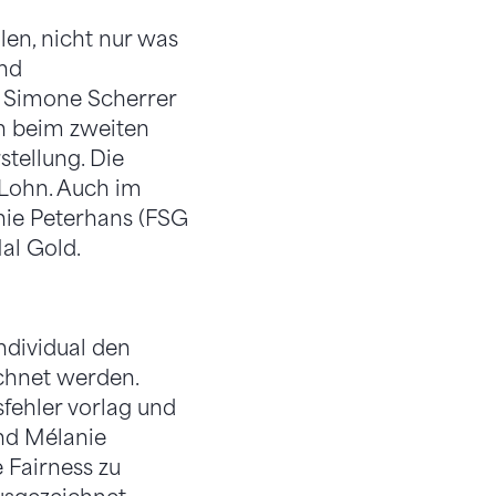
len, nicht nur was
end
 Simone Scherrer
n beim zweiten
stellung. Die
e Lohn. Auch im
ie Peterhans (FSG
al Gold.
ndividual den
ichnet werden.
fehler vorlag und
und Mélanie
 Fairness zu