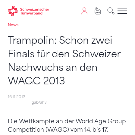
News
Zum Inhalt springen
Zur Sitemap navigieren
Zum Navigieren dieser Seite wird JavaScript benötigt. A
Trampolin: Schon zwei
Finals für den Schweizer
Nachwuchs an den
WAGC 2013
16.11.2013
gab/ahv
Die Wettkämpfe an der World Age Group
Competition (WAGC) vom 14. bis 17.