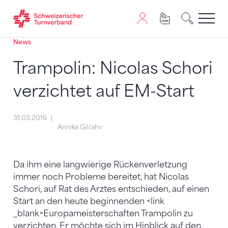
News
Zum Inhalt springen
Zur Sitemap navigieren
Zum Navigieren dieser Seite wird JavaScript benötigt. A
Trampolin: Nicolas Schori
verzichtet auf EM-Start
31.03.2016
Annika Gil/ahv
Da ihm eine langwierige Rückenverletzung
immer noch Probleme bereitet, hat Nicolas
Schori, auf Rat des Arztes entschieden, auf einen
Start an den heute beginnenden <link
_blank>Europameisterschaften Trampolin zu
verzichten. Er möchte sich im Hinblick auf den