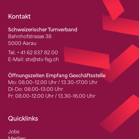
Fusszeile
Kontakt
Schweizerischer Turnverband
Bahnhofstrasse 38
5000 Aarau
Tel.
+ 41 62 837 82 00
E-Mail:
stv
@stv-fsg.ch
Öffnungszeiten Empfang Geschäftsstelle
Mo: 08.00–12.00 Uhr / 13.30–17.00 Uhr
Di-Do: 08.00–13.00 Uhr
Fr: 08.00–12.00 Uhr / 13.30–16.00 Uhr
Quicklinks
Jobs
Medien