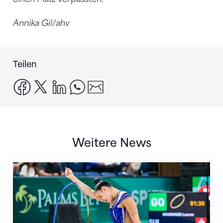
Annika Gil/ahv
Teilen
facebook
x
linkedin
whatsapp
email
Weitere News
Nächster Halt: Weltmeisterschaft