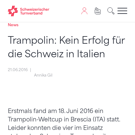
News
Zum Inhalt springen
Zur Sitemap navigieren
Zum Navigieren dieser Seite wird JavaScript benötigt. A
Trampolin: Kein Erfolg für
die Schweiz in Italien
21.06.2016
Annika Gil
Erstmals fand am 18. Juni 2016 ein
Trampolin-Weltcup in Brescia (ITA) statt.
Leider konnten die vier im Einsatz