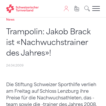
News
Zum Inhalt springen
Zur Sitemap navigieren
Zum Navigieren dieser Seite wird JavaScript benötigt. A
Trampolin: Jakob Brack
ist «Nachwuchstrainer
des Jahres»!
24.04.2009
Die Stiftung Schweizer Sporthilfe verlieh
am Freitag auf Schloss Lenzburg ihre
Preise für die Nachwuchsathleten, das -
team sowie die -trainer des Jahres 2008.