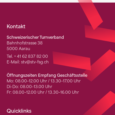
Fusszeile
Kontakt
Schweizerischer Turnverband
Bahnhofstrasse 38
5000 Aarau
Tel.
+ 41 62 837 82 00
E-Mail:
stv
@stv-fsg.ch
Öffnungszeiten Empfang Geschäftsstelle
Mo: 08.00–12.00 Uhr / 13.30–17.00 Uhr
Di-Do: 08.00–13.00 Uhr
Fr: 08.00–12.00 Uhr / 13.30–16.00 Uhr
Quicklinks