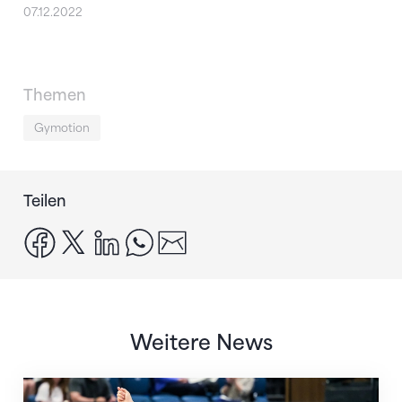
07.12.2022
Themen
Gymotion
Teilen
facebook
x
linkedin
whatsapp
email
Weitere News
Nächster Halt: Weltmeisterschaft