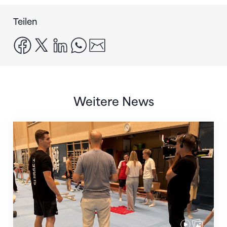
Teilen
facebook
x
linkedin
whatsapp
email
Weitere News
Mit klaren Zielen nach Zagreb