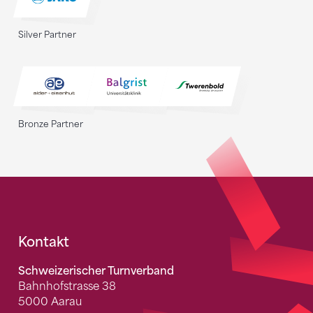
Silver Partner
Bronze Partner
Fusszeile
Kontakt
Schweizerischer Turnverband
Bahnhofstrasse 38
5000 Aarau