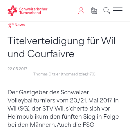
Zum Inhalt springen
Zur Sitemap navigieren
Zum Navigieren dieser Seite wird JavaScript benötigt. A
News
Titelverteidigung für Wil
und Courfaivre
22.05.2017
Thomas Ditzler (thomasditzler,1170)
Der Gastgeber des Schweizer
Volleyballturniers vom 20./21. Mai 2017 in
Wil (SG), der STV Wil, sicherte sich vor
Heimpublikum den fünften Sieg in Folge
bei den Männern. Auch die FSG