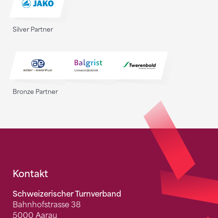
Silver Partner
Bronze Partner
Fusszeile
Kontakt
Schweizerischer Turnverband
Bahnhofstrasse 38
5000 Aarau