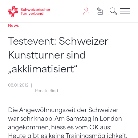
News
Zum Inhalt springen
Zur Sitemap navigieren
Zum Navigieren dieser Seite wird JavaScript benötigt. A
Testevent: Schweizer
Kunstturner sind
„akklimatisiert“
08.01.2012
Renate Ried
Die Angewöhnungszeit der Schweizer
war sehr knapp. Am Samstag in London
angekommen, hiess es vom OK aus:
Heute gibt es keine Trainingsmöglichkeit.