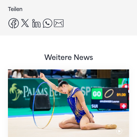
Teilen
facebook
x
linkedin
whatsapp
email
Weitere News
Nächster Halt: Weltmeisterschaft