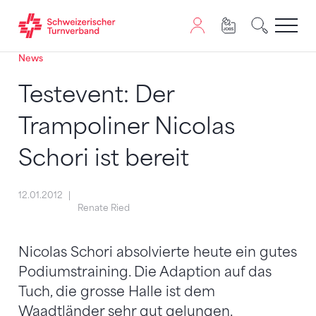
News
Zum Inhalt springen
Zur Sitemap navigieren
Zum Navigieren dieser Seite wird JavaScript benötigt. A
Testevent: Der
Trampoliner Nicolas
Schori ist bereit
12.01.2012
Renate Ried
Nicolas Schori absolvierte heute ein gutes
Podiumstraining. Die Adaption auf das
Tuch, die grosse Halle ist dem
Waadtländer sehr gut gelungen.