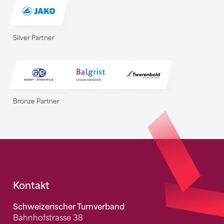
Silver Partner
Bronze Partner
Fusszeile
Kontakt
Schweizerischer Turnverband
Bahnhofstrasse 38