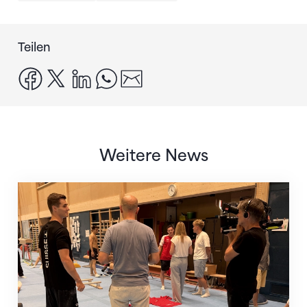
Teilen
facebook
x
linkedin
whatsapp
email
Weitere News
Mit klaren Zielen nach Zagreb