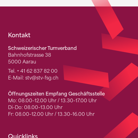
Fusszeile
Kontakt
Schweizerischer Turnverband
Bahnhofstrasse 38
5000 Aarau
Tel.
+ 41 62 837 82 00
E-Mail:
stv
@stv-fsg.ch
Öffnungszeiten Empfang Geschäftsstelle
Mo: 08.00–12.00 Uhr / 13.30–17.00 Uhr
Di-Do: 08.00–13.00 Uhr
Fr: 08.00–12.00 Uhr / 13.30–16.00 Uhr
Quicklinks