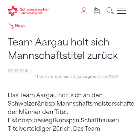
Zum Inhalt springen
Zur Sitemap navigieren
Zum Navigieren dieser Seite wird JavaScript benötigt. A
News
Team Aargau holt sich
Mannschaftstitel zurück
29.09.2018
Thomas Greutmann (thomasgreutmann,1169)
Das Team Aargau holt sich an den
Schweizer&nbsp;Mannschaftsmeisterschaft
der Männer den Titel.
Es&nbsp;besiegt&nbsp;in Schaffhausen
Titelverteidiger Zürich. Das Team