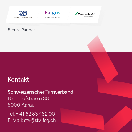
Bronze Partner
Fusszeile
Kontakt
Schweizerischer Turnverband
Bahnhofstrasse 38
5000 Aarau
Tel.
+ 41 62 837 82 00
E-Mail:
stv
@stv-fsg.ch