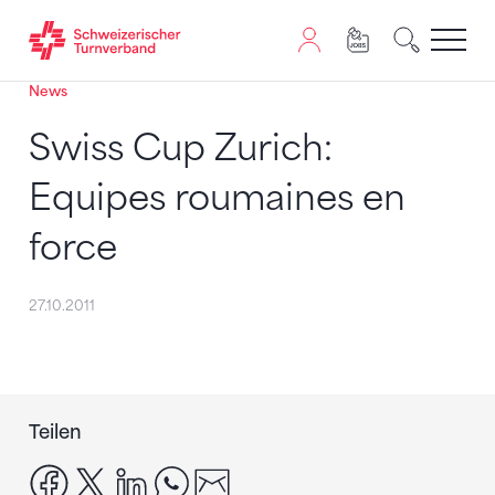
News
Zum Inhalt springen
Zur Sitemap navigieren
Zum Navigieren dieser Seite wird JavaScript benötigt. A
Swiss Cup Zurich:
Equipes roumaines en
force
27.10.2011
Teilen
facebook
x
linkedin
whatsapp
email