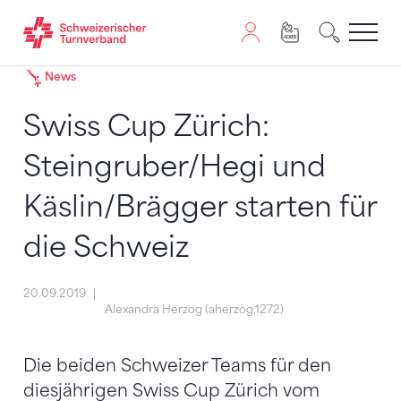
Zum Inhalt springen
Zur Sitemap navigieren
Zum Navigieren dieser Seite wird JavaScript benötigt. A
News
Swiss Cup Zürich:
Steingruber/Hegi und
Käslin/Brägger starten für
die Schweiz
20.09.2019
Alexandra Herzog (aherzog,1272)
Die beiden Schweizer Teams für den
diesjährigen Swiss Cup Zürich vom