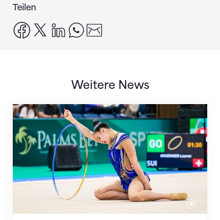
Teilen
facebook
x
linkedin
whatsapp
email
Weitere News
Nächster Halt: Weltmeisterschaft