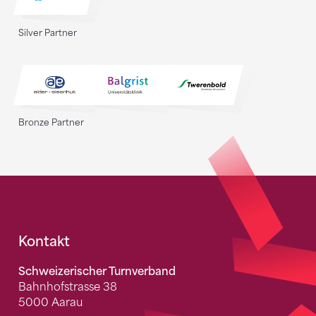
Silver Partner
Bronze Partner
Fusszeile
Kontakt
Schweizerischer Turnverband
Bahnhofstrasse 38
5000 Aarau