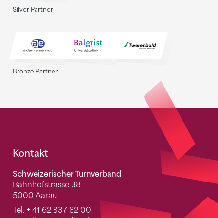
Silver Partner
Bronze Partner
Fusszeile
Kontakt
Schweizerischer Turnverband
Bahnhofstrasse 38
5000 Aarau
Tel.
+ 41 62 837 82 00