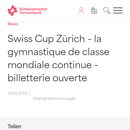
News
Zum Inhalt springen
Zur Sitemap navigieren
Zum Navigieren dieser Seite wird JavaScript benötigt. A
Swiss Cup Zürich – la
gymnastique de classe
mondiale continue –
billetterie ouverte
14.04.2014
Chantal Weinmann/gab
Teilen