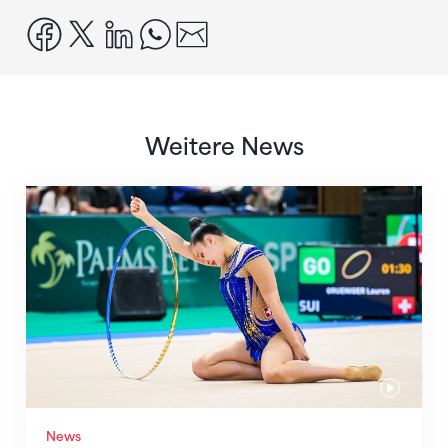
facebook
x
linkedin
whatsapp
email
Weitere News
Nächster Halt: Weltmeisterschaft
News