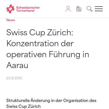
News
Zum Inhalt springen
Zur Sitemap navigieren
Zum Navigieren dieser Seite wird JavaScript benötigt. A
Swiss Cup Zürich:
Konzentration der
operativen Führung in
Aarau
23.12.2010
Strukturelle Änderung in der Organisation des
Swiss Cup Zürich