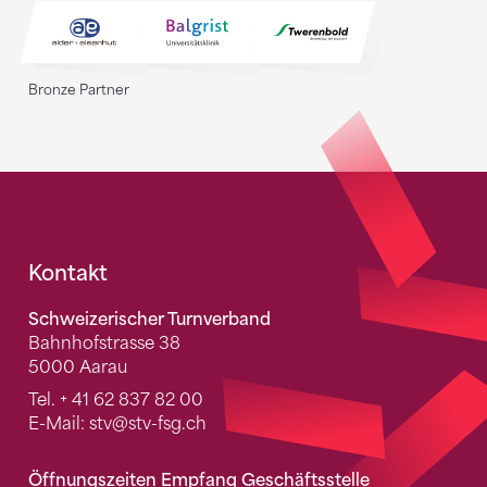
Bronze Partner
Fusszeile
Kontakt
Schweizerischer Turnverband
Bahnhofstrasse 38
5000 Aarau
Tel.
+ 41 62 837 82 00
E-Mail:
stv
@stv-fsg.ch
Öffnungszeiten Empfang Geschäftsstelle