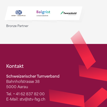
Bronze Partner
Fusszeile
Kontakt
Schweizerischer Turnverband
Bahnhofstrasse 38
5000 Aarau
Tel.
+ 41 62 837 82 00
E-Mail:
stv
@stv-fsg.ch