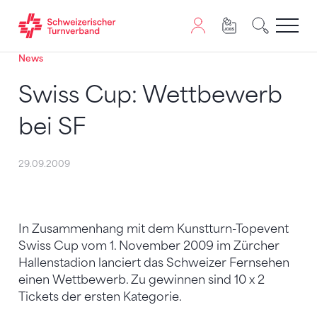
News
Zum Inhalt springen
Zur Sitemap navigieren
Zum Navigieren dieser Seite wird JavaScript benötigt. A
Swiss Cup: Wettbewerb
bei SF
29.09.2009
In Zusammenhang mit dem Kunstturn-Topevent
Swiss Cup vom 1. November 2009 im Zürcher
Hallenstadion lanciert das Schweizer Fernsehen
einen Wettbewerb. Zu gewinnen sind 10 x 2
Tickets der ersten Kategorie.