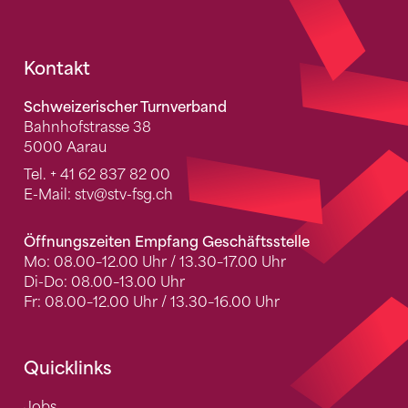
Fusszeile
Kontakt
Schweizerischer Turnverband
Bahnhofstrasse 38
5000 Aarau
Tel.
+ 41 62 837 82 00
E-Mail:
stv
@stv-fsg.ch
Öffnungszeiten Empfang Geschäftsstelle
Mo: 08.00–12.00 Uhr / 13.30–17.00 Uhr
Di-Do: 08.00–13.00 Uhr
Fr: 08.00–12.00 Uhr / 13.30–16.00 Uhr
Quicklinks
Jobs