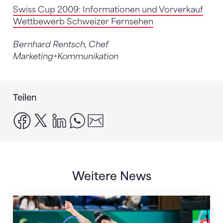
Swiss Cup 2009: Informationen und Vorverkauf
Wettbewerb Schweizer Fernsehen
Bernhard Rentsch, Chef
Marketing+Kommunikation
Teilen
facebook
x
linkedin
whatsapp
email
Weitere News
Nächster Halt: Weltmeisterschaft