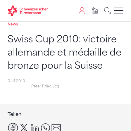
News
Zum Inhalt springen
Zur Sitemap navigieren
Zum Navigieren dieser Seite wird JavaScript benötigt. A
Swiss Cup 2010: victoire
allemande et médaille de
bronze pour la Suisse
01.11.2010
Peter Friedli/cg
Teilen
facebook
x
linkedin
whatsapp
email