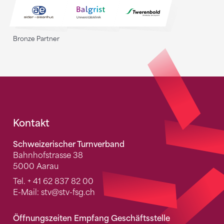
Bronze Partner
Fusszeile
Kontakt
Schweizerischer Turnverband
Bahnhofstrasse 38
5000 Aarau
Tel.
+ 41 62 837 82 00
E-Mail:
stv
@stv-fsg.ch
Öffnungszeiten Empfang Geschäftsstelle