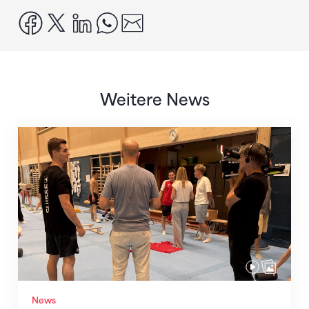
facebook
x
linkedin
whatsapp
email
Weitere News
Mit klaren Zielen nach Zagreb
News