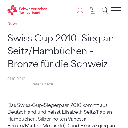
News
Zum Inhalt springen
Zur Sitemap navigieren
Zum Navigieren dieser Seite wird JavaScript benötigt. A
Swiss Cup 2010: Sieg an
Seitz/Hambüchen –
Bronze für die Schweiz
31.10.2010
Peter Friedli
Das Swiss-Cup-Siegerpaar 2010 kommt aus
Deutschland und heisst Elisabeth Seitz/Fabian
Hambüchen. Silber holten Vanessa
Ferrari/Matteo Morandi (It) und Bronze ging an