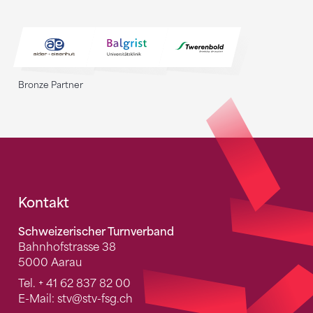
Bronze Partner
Fusszeile
Kontakt
Schweizerischer Turnverband
Bahnhofstrasse 38
5000 Aarau
Tel.
+ 41 62 837 82 00
E-Mail:
stv
@stv-fsg.ch