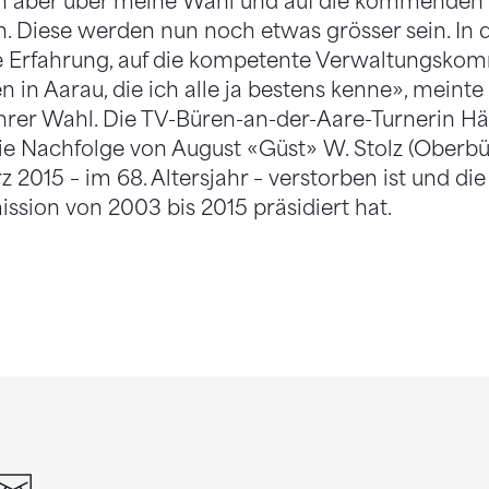
ch aber über meine Wahl und auf die kommenden
 Diese werden nun noch etwas grösser sein. In 
ne Erfahrung, auf die kompetente Verwaltungskom
in Aarau, die ich alle ja bestens kenne», meinte 
hrer Wahl. Die TV-Büren-an-der-Aare-Turnerin Häni
e Nachfolge von August «Güst» W. Stolz (Oberbü
 2015 – im 68. Altersjahr – verstorben ist und di
sion von 2003 bis 2015 präsidiert hat.
din
whatsapp
email