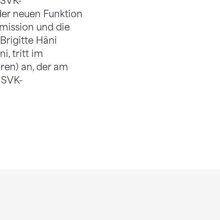
 SVK-
der neuen Funktion
mission und die
Brigitte Häni
, tritt im
ren) an, der am
e SVK-