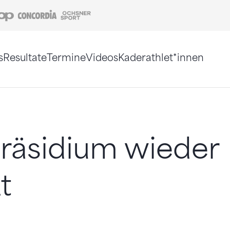
Coop
Concordia
Ochsner Sport
s
Resultate
Termine
Videos
Kaderathlet*innen
tigt. Alternativ können Sie die Sitemap ohne Jav
räsidium wieder
t