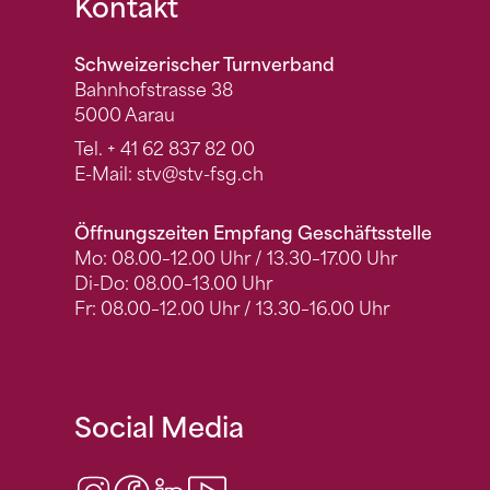
Fusszeile
Kontakt
Schweizerischer Turnverband
Bahnhofstrasse 38
5000 Aarau
Tel.
+ 41 62 837 82 00
E-Mail:
stv
@stv-fsg.ch
Öffnungszeiten Empfang Geschäftsstelle
Mo: 08.00–12.00 Uhr / 13.30–17.00 Uhr
Di-Do: 08.00–13.00 Uhr
Fr: 08.00–12.00 Uhr / 13.30–16.00 Uhr
Social Media
Instagram
Facebook
LinkedIn
Video Center