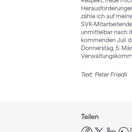
Respekt, freue mi
Herausforderungen.
zähle ich auf mei
SVK-Mitarbeitenden 
unmittelbar nach i
kommenden Juli di
Donnerstag, 5. März
Verwaltungskommis
Text: Peter Friedli
Teilen
facebook
x
linke