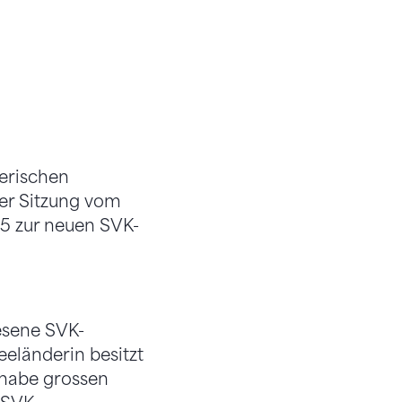
erischen
er Sitzung vom
015 zur neuen SVK-
esene SVK-
eeländerin besitzt
 habe grossen