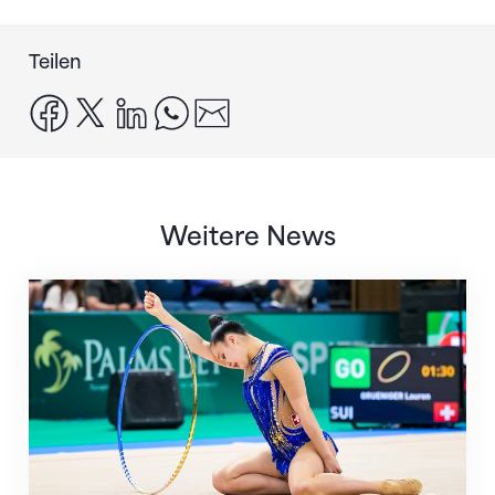
Teilen
facebook
x
linkedin
whatsapp
email
Weitere News
Nächster Halt: Weltmeisterschaft