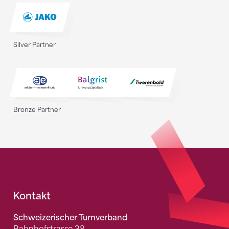
Silver Partner
Bronze Partner
Fusszeile
Kontakt
Schweizerischer Turnverband
Bahnhofstrasse 38