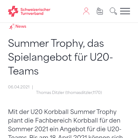
Zum Inhalt springen
Zur Sitemap navigieren
Zum Navigieren dieser Seite wird JavaScript benötigt. A
News
Summer Trophy, das
Spielangebot für U20-
Teams
06.04.2021
Thomas Ditzler (thomasditzler,1170)
Mit der U20 Korbball Summer Trophy
plant die Fachbereich Korbball für den
Sommer 2021 ein Angebot für die U20-
Teams. Bis am 18. April 2021 können sich