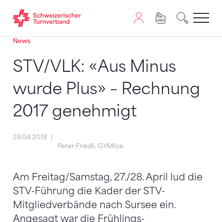
News
Zum Inhalt springen
Zur Sitemap navigieren
Zum Navigieren dieser Seite wird JavaScript benötigt. A
STV/VLK: «Aus Minus
wurde Plus» – Rechnung
2017 genehmigt
29.04.2018
Peter Friedli, GYMlive
Am Freitag/Samstag, 27./28. April lud die
STV-Führung die Kader der STV-
Mitgliedverbände nach Sursee ein.
Angesagt war die Frühlings-