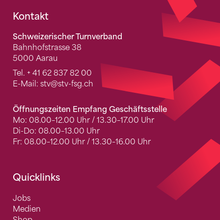
Fusszeile
Kontakt
Schweizerischer Turnverband
Bahnhofstrasse 38
5000 Aarau
Tel.
+ 41 62 837 82 00
E-Mail:
stv
@stv-fsg.ch
Öffnungszeiten Empfang Geschäftsstelle
Mo: 08.00–12.00 Uhr / 13.30–17.00 Uhr
Di-Do: 08.00–13.00 Uhr
Fr: 08.00–12.00 Uhr / 13.30–16.00 Uhr
Quicklinks
Jobs
Medien