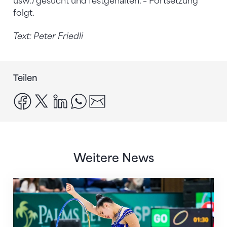
usw.) gesucht und festgehalten. – Fortsetzung
folgt.
Text: Peter Friedli
Teilen
facebook
x
linkedin
whatsapp
email
Weitere News
Nächster Halt: Weltmeisterschaft