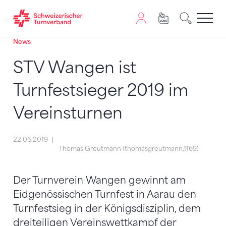
News
Zum Inhalt springen
Zur Sitemap navigieren
Zum Navigieren dieser Seite wird JavaScript benötigt. A
STV Wangen ist
Turnfestsieger 2019 im
Vereinsturnen
22.06.2019
Thomas Greutmann (thomasgreutmann,1169)
Der Turnverein Wangen gewinnt am
Eidgenössischen Turnfest in Aarau den
Turnfestsieg in der Königsdisziplin, dem
dreiteiligen Vereinswettkampf der