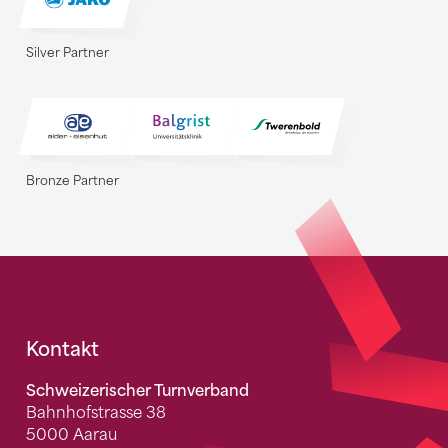
Silver Partner
Bronze Partner
Fusszeile
Kontakt
Schweizerischer Turnverband
Bahnhofstrasse 38
5000 Aarau