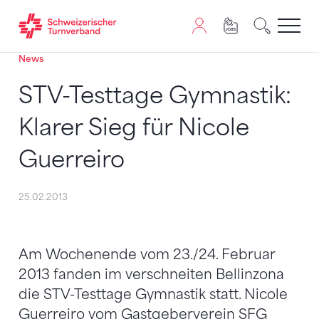
News
Zum Inhalt springen
Zur Sitemap navigieren
Zum Navigieren dieser Seite wird JavaScript benötigt. A
STV-Testtage Gymnastik:
Klarer Sieg für Nicole
Guerreiro
25.02.2013
Am Wochenende vom 23./24. Februar
2013 fanden im verschneiten Bellinzona
die STV-Testtage Gymnastik statt. Nicole
Guerreiro vom Gastgeberverein SFG