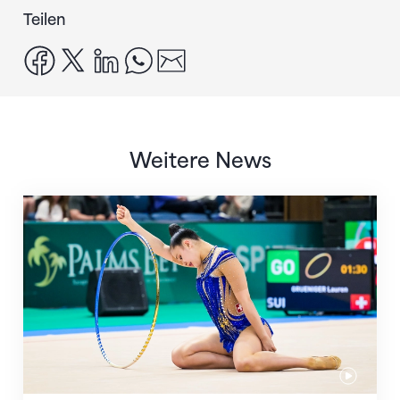
Teilen
facebook
x
linkedin
whatsapp
email
Weitere News
Nächster Halt: Weltmeisterschaft