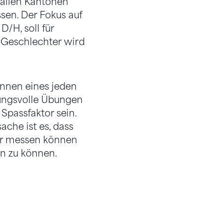
allen Kantonen
en. Der Fokus auf
/H, soll für
n Geschlechter wird
nnen eines jeden
ungsvolle Übungen
 Spassfaktor sein.
che ist es, dass
der messen können
en zu können.