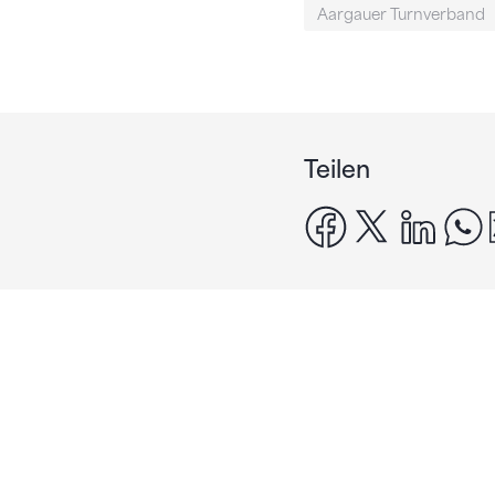
Aargauer Turnverband
Teilen
facebook
x
linke