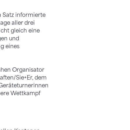
m Satz informierte
ge aller drei
cht gleich eine
gen und
ng eines
chen Organisator
aften/Sie+Er, dem
 Geräteturnerinnen
ndere Wettkampf