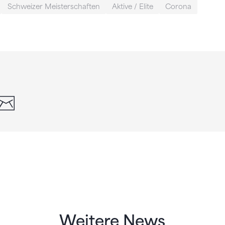
Schweizer Meisterschaften
Aktive / Elite
Corona
din
whatsapp
email
Weitere News