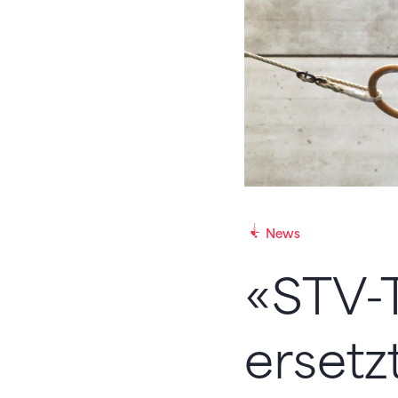
News
«STV-
ersetz