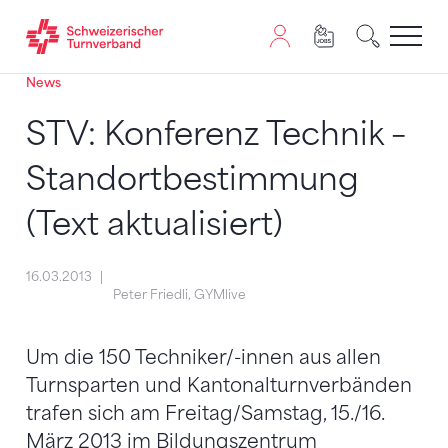
News
Zum Inhalt springen
Zur Sitemap navigieren
Zum Navigieren dieser Seite wird JavaScript benötigt. A
STV: Konferenz Technik –
Standortbestimmung
(Text aktualisiert)
16.03.2013
Peter Friedli, GYMlive
Um die 150 Techniker/-innen aus allen
Turnsparten und Kantonalturnverbänden
trafen sich am Freitag/Samstag, 15./16.
März 2013 im Bildungszentrum