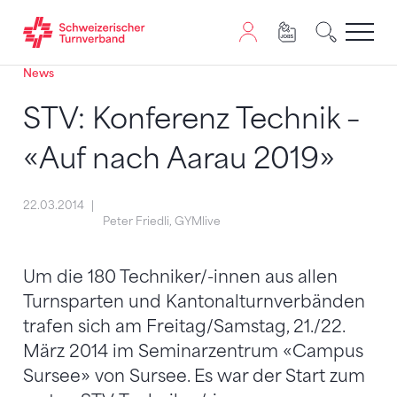
News
Zum Inhalt springen
Zur Sitemap navigieren
Zum Navigieren dieser Seite wird JavaScript benötigt. A
STV: Konferenz Technik –
«Auf nach Aarau 2019»
22.03.2014
Peter Friedli, GYMlive
Um die 180 Techniker/-innen aus allen
Turnsparten und Kantonalturnverbänden
trafen sich am Freitag/Samstag, 21./22.
März 2014 im Seminarzentrum «Campus
Sursee» von Sursee. Es war der Start zum