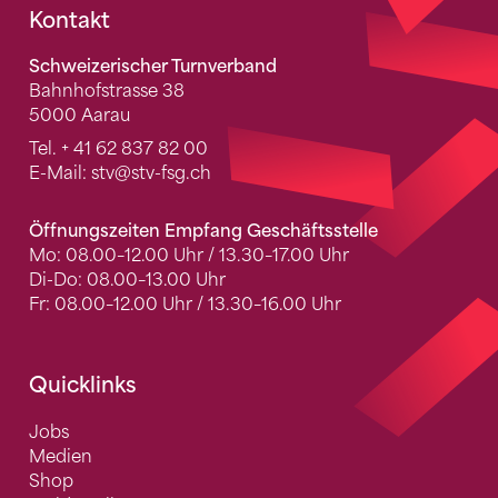
Fusszeile
Kontakt
Schweizerischer Turnverband
Bahnhofstrasse 38
5000 Aarau
Tel.
+ 41 62 837 82 00
E-Mail:
stv
@stv-fsg.ch
Öffnungszeiten Empfang Geschäftsstelle
Mo: 08.00–12.00 Uhr / 13.30–17.00 Uhr
Di-Do: 08.00–13.00 Uhr
Fr: 08.00–12.00 Uhr / 13.30–16.00 Uhr
Quicklinks
Jobs
Medien
Shop