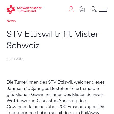
News
Zum Inhalt springen
Zur Sitemap navigieren
Zum Navigieren dieser Seite wird JavaScript benötigt. A
STV Ettiswil trifft Mister
Schweiz
28.01.2009
Die Turnerinnen des STV Ettiswil, welcher dieses
Jahr sein 100jähriges Bestehen feiert, sind die
glücklichen Gewinnerinnen des Mister-Schweiz-
Wettbewerbs. Glücksfee Anna zog den
Gewinner-Talon aus über 200 Einsendungen. Die
Luzernerinnen haben somit den von RailAway