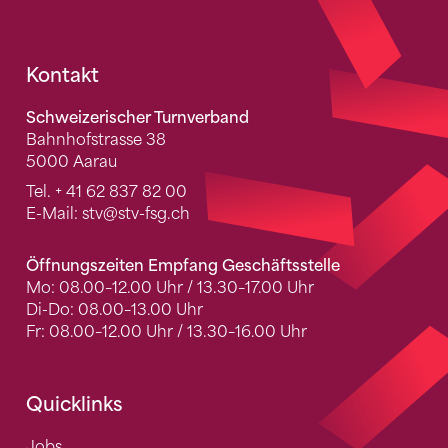
Fusszeile
Kontakt
Schweizerischer Turnverband
Bahnhofstrasse 38
5000 Aarau
Tel.
+ 41 62 837 82 00
E-Mail:
stv
@stv-fsg.ch
Öffnungszeiten Empfang Geschäftsstelle
Mo: 08.00–12.00 Uhr / 13.30–17.00 Uhr
Di-Do: 08.00–13.00 Uhr
Fr: 08.00–12.00 Uhr / 13.30–16.00 Uhr
Quicklinks
Jobs