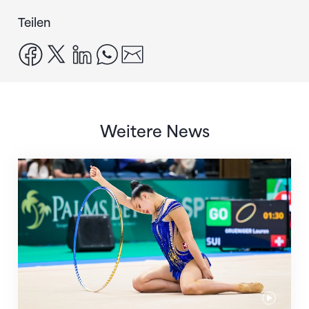
Teilen
facebook
x
linkedin
whatsapp
email
Weitere News
Nächster Halt: Weltmeisterschaft