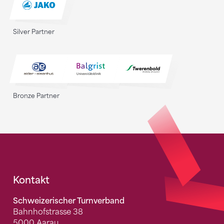
Silver Partner
Bronze Partner
Fusszeile
Kontakt
Schweizerischer Turnverband
Bahnhofstrasse 38
5000 Aarau