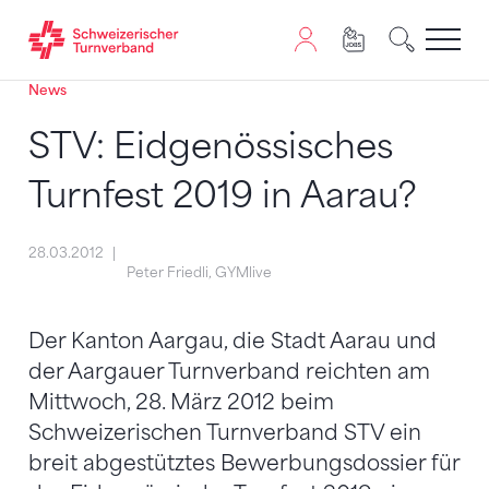
News
Zum Inhalt springen
Zur Sitemap navigieren
Zum Navigieren dieser Seite wird JavaScript benötigt. A
STV: Eidgenössisches
Turnfest 2019 in Aarau?
28.03.2012
Peter Friedli, GYMlive
Der Kanton Aargau, die Stadt Aarau und
der Aargauer Turnverband reichten am
Mittwoch, 28. März 2012 beim
Schweizerischen Turnverband STV ein
breit abgestütztes Bewerbungsdossier für