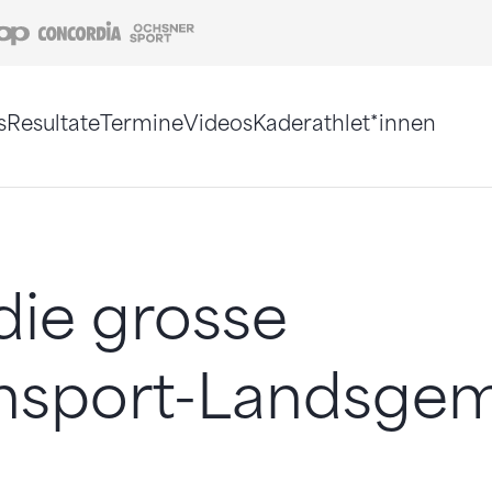
Coop
Concordia
Ochsner Sport
s
Resultate
Termine
Videos
Kaderathlet*innen
tigt. Alternativ können Sie die Sitemap ohne Jav
die grosse
ensport-Landsge