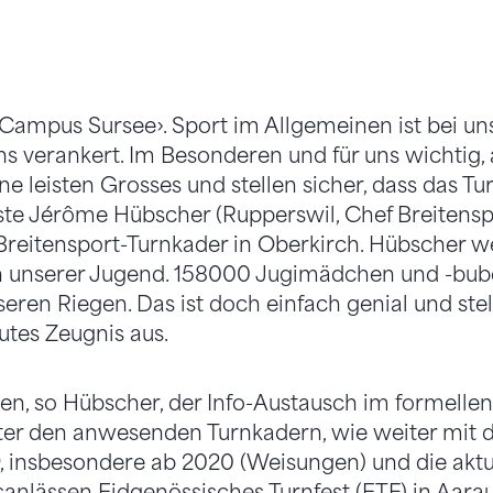
mpus Sursee›. Sport im Allgemeinen ist bei uns
ns verankert. Im Besonderen und für uns wichtig,
e leisten Grosses und stellen sicher, dass das T
ste Jérôme Hübscher (Rupperswil, Chef Breitensp
eitensport-Turnkader in Oberkirch. Hübscher wei
n unserer Jugend. 158000 Jugimädchen und -buben
eren Riegen. Das ist doch einfach genial und stel
utes Zeugnis aus.
ien, so Hübscher, der Info-Austausch im formellen
unter den anwesenden Turnkadern, wie weiter mi
 insbesondere ab 2020 (Weisungen) und die aktue
lässen Eidgenössisches Turnfest (ETF) in Aarau