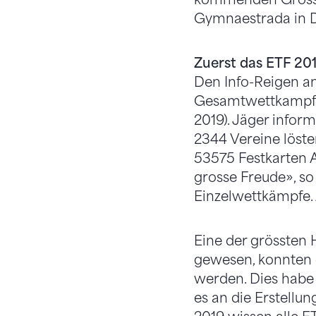
Gymnaestrada in D
Zuerst das ETF 201
Den Info-Reigen an
Gesamtwettkampflei
2019). Jäger infor
2344 Vereine löste
53575 Festkarten A
grosse Freude», so 
Einzelwettkämpfe.
Eine der grössten 
gewesen, konnten d
werden. Dies habe 
es an die Erstellun