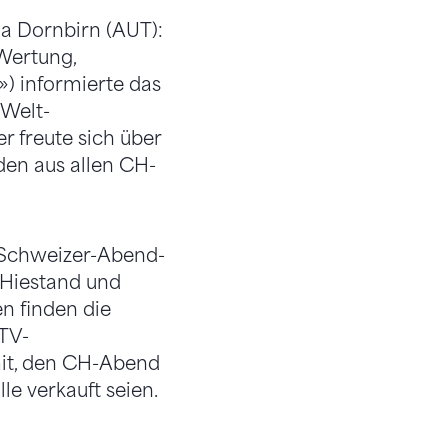
da Dornbirn (AUT):
Wertung,
) informierte das
 Welt-
r freute sich über
den aus allen CH-
 Schweizer-Abend-
o Hiestand und
n finden die
TV-
mit, den CH-Abend
le verkauft seien.