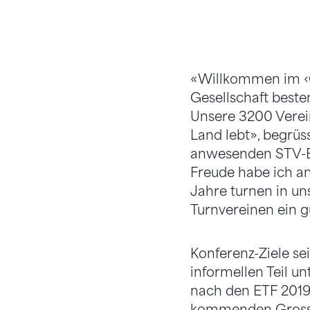
«Willkommen im ‹Ca
Gesellschaft beste
Unsere 3200 Verein
Land lebt», begrüs
anwesenden STV-Br
Freude habe ich a
Jahre turnen in uns
Turnvereinen ein g
Konferenz-Ziele se
informellen Teil 
nach den ETF 2019,
kommenden Grossan