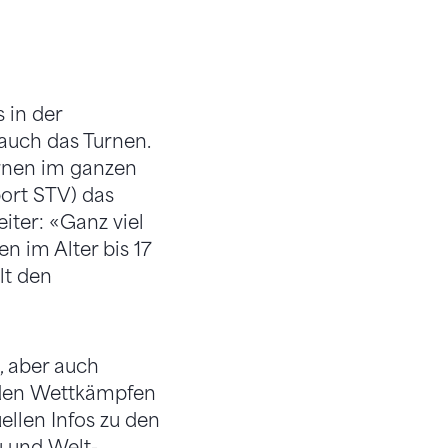
 in der
 auch das Turnen.
urnen im ganzen
ort STV) das
ter: «Ganz viel
 im Alter bis 17
lt den
, aber auch
t den Wettkämpfen
llen Infos zu den
 und Welt-