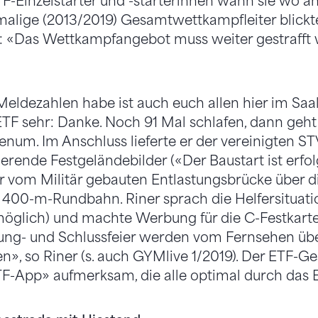
TF-Einzelstarter und -starterinnen wann sie wo a
malige (2013/2019) Gesamtwettkampfleiter blick
: «Das Wettkampfangebot muss weiter gestrafft
Meldezahlen habe ist auch euch allen hier im Saa
TF sehr: Danke. Noch 91 Mal schlafen, dann geht 
lenum. Im Anschluss lieferte er der vereinigten ST
erende Festgeländebilder («Der Baustart ist erfo
 vom Militär gebauten Entlastungsbrücke über d
e 400-m-Rundbahn. Riner sprach die Helfersituat
öglich) und machte Werbung für die C-Festkarte 
nung- und Schlussfeier werden vom Fernsehen üb
n», so Riner (s. auch GYMlive 1/2019). Der ETF-Ge
F-App» aufmerksam, die alle optimal durch das ET