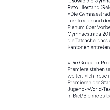
… sowie die Gymna
Reto Hiestand (Rei
«Die Gymnaestrada 
Turnfreude und de
Plenum über Vorbe
Gymnaestrada 2019 
die Tatsache, dass
Kantonen antreten
«Die Gruppen-Prem
Premiere stehen un
weiter: «Ich freue
Premieren der Sta
Jugend-‹World-Tea
in Biel/Bienne zu b