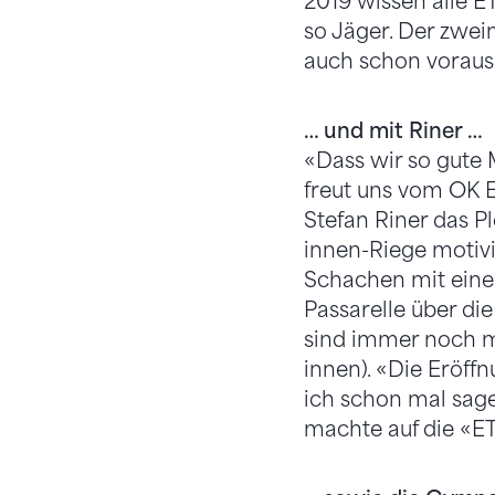
2019 wissen alle E
so Jäger. Der zwei
auch schon voraus
… und mit Riner …
«Dass wir so gute 
freut uns vom OK E
Stefan Riner das P
innen-Riege motivi
Schachen mit einer
Passarelle über di
sind immer noch m
innen). «Die Eröff
ich schon mal sage
machte auf die «ET