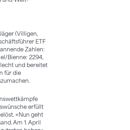
ger (Villigen,
schäftsführer ETF
spannende Zahlen:
iel/Bienne: 2294,
lecht und bereitet
 für die
uszumachen.
einswettkämpfe
swünsche erfüllt
elöst. «Nun geht
and. Am 1. April