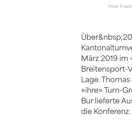
Peter Friedli
Über&nbsp;200
Kantonalturnve
März 2019 im 
Breitensport-V
Lage. Thomas J
«ihre» Turn-G
Bur lieferte A
die Konferenz.