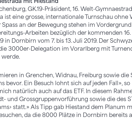
estrada mit Hiestand
chenburg, GK.19-Präsident, 16. Welt-Gymnaestra
ist eine grosse, internationale Turnschau ohne 
r Spass an der Bewegung stehen im Vordergrund»
reitungs-Arbeiten bezüglich der kommenden 16.
in Dornbirn vom 7. bis 13. Juli 2019. Der Schwyze
 die 3000er-Delegation im Vorarlberg mit Turnen
 werde.
ieren in Grenchen, Widnau, Freiburg sowie die
s bevor. Ein Besuch lohnt sich auf jeden Fall», s
 mich natürlich auch auf das ETF. In diesem Rahme
dt- und Grossgruppenvorführung sowie die des S
ms› statt.» Als Tipp gab Hiestand dem Planum 
esuchen, da die 8000 Plätze in Dornbirn bereits al