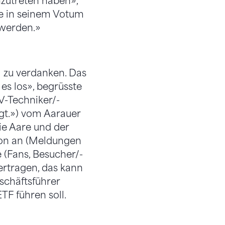
nzutreten haben»,
te in seinem Votum
 werden.»
l zu verdanken. Das
es los», begrüsste
V-Techniker/-
lgt.») vom Aarauer
ie Aare und der
ion an (Meldungen
(Fans, Besucher/-
ertragen, das kann
schäftsführer
F führen soll.