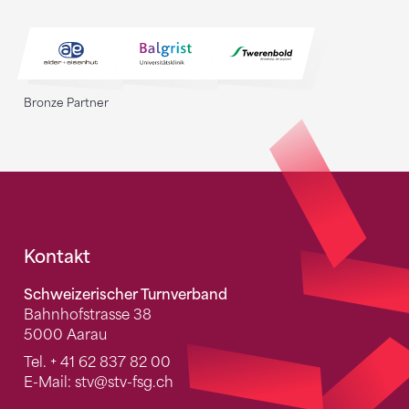
Bronze Partner
Fusszeile
Kontakt
Schweizerischer Turnverband
Bahnhofstrasse 38
5000 Aarau
Tel.
+ 41 62 837 82 00
E-Mail:
stv
@stv-fsg.ch