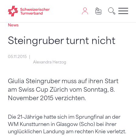
News
Zum Inhalt springen
Zur Sitemap navigieren
Zum Navigieren dieser Seite wird JavaScript benötigt. A
Steingruber turnt nicht
05.11.2015
Alexandra Herzog
Giulia Steingruber muss auf ihren Start
am Swiss Cup Zürich vom Sonntag, 8.
November 2015 verzichten.
Die 21-Jährige hatte sich im Sprungfinal an der
WM Kunstturnen in Glasgow (Scho) bei ihrer
unglücklichen Landung am rechten Knie verletzt.