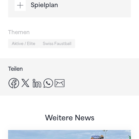
Spielplan
Themen
Aktive / Elite
Swiss Faustball
Teilen
facebook
x
linkedin
whatsapp
email
Weitere News
IFA-Awards an Schweizer Faustball-Vertreter*innen