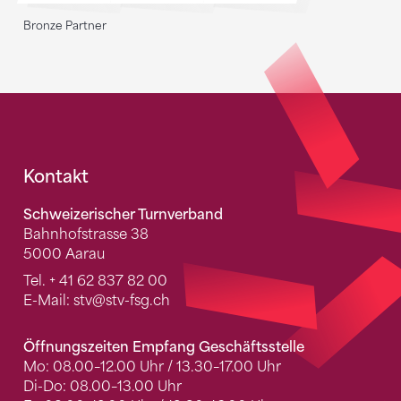
Bronze Partner
Fusszeile
Kontakt
Schweizerischer Turnverband
Bahnhofstrasse 38
5000 Aarau
Tel.
+ 41 62 837 82 00
E-Mail:
stv
@stv-fsg.ch
Öffnungszeiten Empfang Geschäftsstelle
Mo: 08.00–12.00 Uhr / 13.30–17.00 Uhr
Di-Do: 08.00–13.00 Uhr