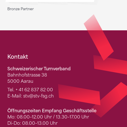
Bronze Partner
Fusszeile
Kontakt
Schweizerischer Turnverband
Bahnhofstrasse 38
5000 Aarau
Tel.
+ 41 62 837 82 00
E-Mail:
stv
@stv-fsg.ch
Öffnungszeiten Empfang Geschäftsstelle
Mo: 08.00–12.00 Uhr / 13.30–17.00 Uhr
Di-Do: 08.00–13.00 Uhr