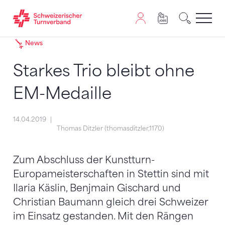
Zum Inhalt springen
Zur Sitemap navigieren
Zum Navigieren dieser Seite wird JavaScript benötigt. A
News
Starkes Trio bleibt ohne
EM-Medaille
14.04.2019
Thomas Ditzler (thomasditzler,1170)
Zum Abschluss der Kunstturn-
Europameisterschaften in Stettin sind mit
Ilaria Käslin, Benjmain Gischard und
Christian Baumann gleich drei Schweizer
im Einsatz gestanden. Mit den Rängen