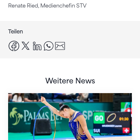
Renate Ried, Medienchefin STV
Teilen
facebook
x
linkedin
whatsapp
email
Weitere News
Nächster Halt: Weltmeisterschaft