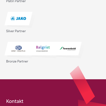
Platin Partner
Silver Partner
Bronze Partner
Fusszeile
Kontakt