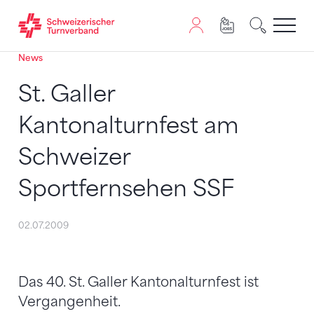
News
Zum Inhalt springen
Zur Sitemap navigieren
Zum Navigieren dieser Seite wird JavaScript benötigt. A
St. Galler
Kantonalturnfest am
Schweizer
Sportfernsehen SSF
02.07.2009
Das 40. St. Galler Kantonalturnfest ist
Vergangenheit.