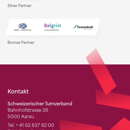
Silver Partner
Bronze Partner
Fusszeile
Kontakt
Schweizerischer Turnverband
Bahnhofstrasse 38
5000 Aarau
Tel.
+ 41 62 837 82 00