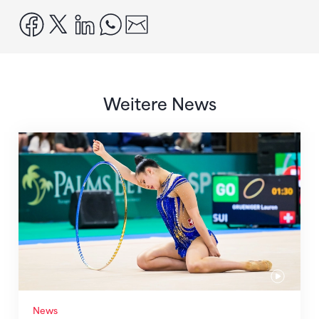
facebook
x
linkedin
whatsapp
email
Weitere News
Nächster Halt: Weltmeisterschaft
News