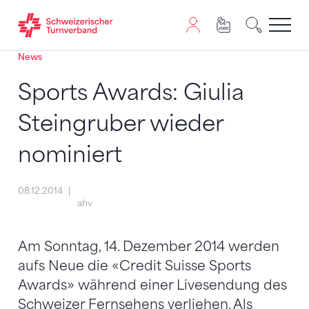
News
Zum Inhalt springen
Zur Sitemap navigieren
Zum Navigieren dieser Seite wird JavaScript benötigt. A
Sports Awards: Giulia
Steingruber wieder
nominiert
08.12.2014
ahv
Am Sonntag, 14. Dezember 2014 werden
aufs Neue die «Credit Suisse Sports
Awards» während einer Livesendung des
Schweizer Fernsehens verliehen. Als