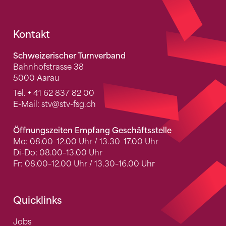
Fusszeile
Kontakt
Schweizerischer Turnverband
Bahnhofstrasse 38
5000 Aarau
Tel.
+ 41 62 837 82 00
E-Mail:
stv
@stv-fsg.ch
Öffnungszeiten Empfang Geschäftsstelle
Mo: 08.00–12.00 Uhr / 13.30–17.00 Uhr
Di-Do: 08.00–13.00 Uhr
Fr: 08.00–12.00 Uhr / 13.30–16.00 Uhr
Quicklinks
Jobs