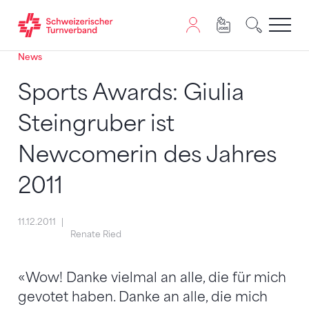
News
Zum Inhalt springen
Zur Sitemap navigieren
Zum Navigieren dieser Seite wird JavaScript benötigt. A
Sports Awards: Giulia
Steingruber ist
Newcomerin des Jahres
2011
11.12.2011
Renate Ried
«Wow! Danke vielmal an alle, die für mich
gevotet haben. Danke an alle, die mich