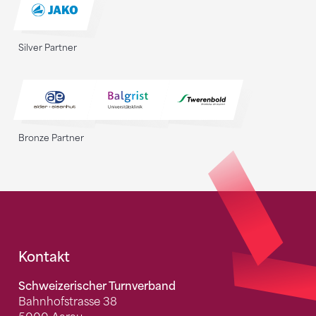
Silver Partner
Bronze Partner
Fusszeile
Kontakt
Schweizerischer Turnverband
Bahnhofstrasse 38