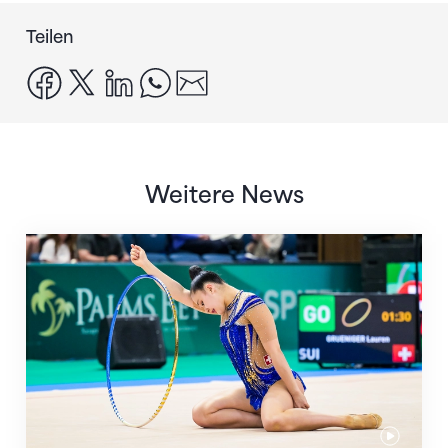
Teilen
facebook
x
linkedin
whatsapp
email
Weitere News
Nächster Halt: Weltmeisterschaft