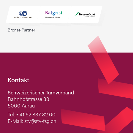
Bronze Partner
Fusszeile
Kontakt
Schweizerischer Turnverband
Bahnhofstrasse 38
5000 Aarau
Tel.
+ 41 62 837 82 00
E-Mail:
stv
@stv-fsg.ch