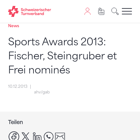
News
Zum Inhalt springen
Zur Sitemap navigieren
Zum Navigieren dieser Seite wird JavaScript benötigt. A
Sports Awards 2013:
Fischer, Steingruber et
Frei nominés
10.12.2013
ahv/gab
Teilen
facebook
x
linkedin
whatsapp
email