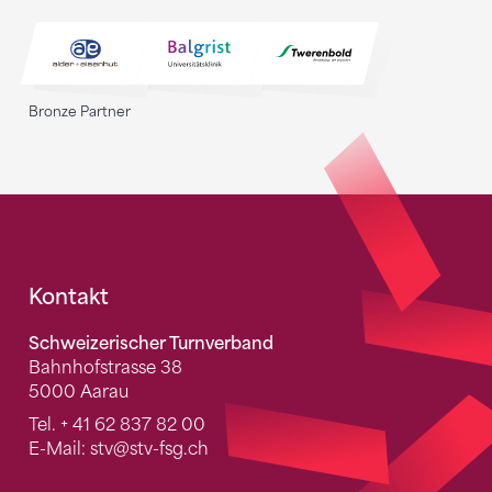
Bronze Partner
Fusszeile
Kontakt
Schweizerischer Turnverband
Bahnhofstrasse 38
5000 Aarau
Tel.
+ 41 62 837 82 00
E-Mail:
stv
@stv-fsg.ch