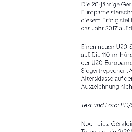
Die 20-jährige Gér
Europameisterschaf
diesem Erfolg stell
das Jahr 2017 auf 
Einen neuen U20-Sc
auf. Die 110-m-Hürd
der U20-Europamei
Siegertreppchen. A
Altersklasse auf d
Auszeichnung nich
Text und Foto: PD/S
Noch dies: Gérald
Turnmagazin 2/20