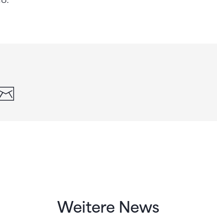
din
whatsapp
email
Weitere News