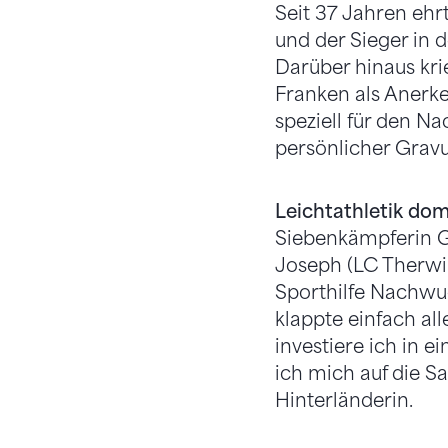
Seit 37 Jahren ehr
und der Sieger in 
Darüber hinaus kri
Franken als Anerke
speziell für den N
persönlicher Grav
Leichtathletik dom
Siebenkämpferin G
Joseph (LC Therwil
Sporthilfe Nachwuc
klappte einfach al
investiere ich in e
ich mich auf die S
Hinterländerin.