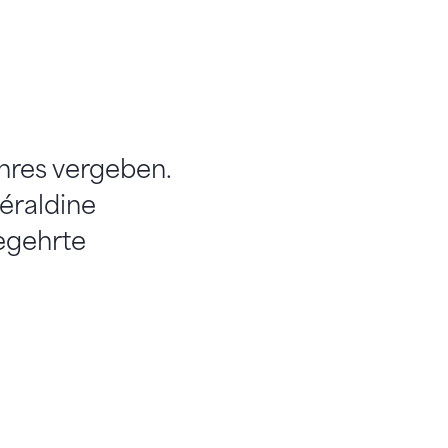
hres vergeben.
éraldine
egehrte