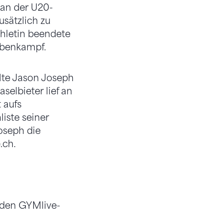
 an der U20-
usätzlich zu
thletin beendete
ebenkampf.
lte Jason Joseph
selbieter lief an
 aufs
iste seiner
oseph die
.ch.
nden GYMlive-