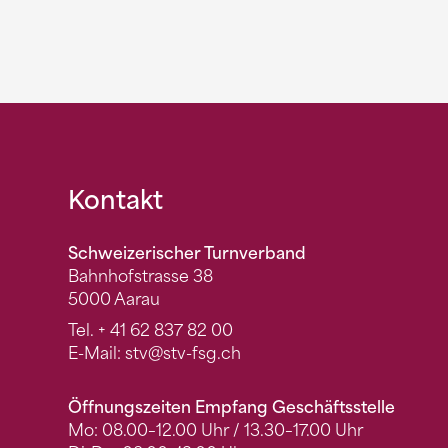
Fusszeile
Kontakt
Schweizerischer Turnverband
Bahnhofstrasse 38
5000 Aarau
Tel.
+ 41 62 837 82 00
E-Mail:
stv
@stv-fsg.ch
Öffnungszeiten Empfang Geschäftsstelle
Mo: 08.00–12.00 Uhr / 13.30–17.00 Uhr