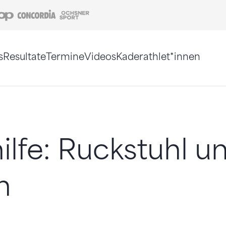
Coop
Concordia
Ochsner Sport
s
Resultate
Termine
Videos
Kaderathlet*innen
tigt. Alternativ können Sie die Sitemap ohne Jav
ilfe: Ruckstuhl u
h