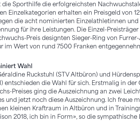
t die Sporthilfe die erfolgreichsten Nachwuchstal
den Einzelkategorien erhalten ein Preisgeld von 
egen die acht nominierten Einzelathletinnen und 
nnung für ihre Leistungen. Die Einzel-Preisträger
achwuchs-Preis designten Sieger-Ring von Furrer-
ur im Wert von rund 7500 Franken entgegenneh
iniert Wahl
éraldine Ruckstuhl (STV Altbüron) und Hürdensp
) entschieden die Wahl für sich. Erstmalig in der
hs-Preises ging die Auszeichnung an zwei Leicht
les und jetzt noch diese Auszeichnung. Ich freue m
inen kleinen Kraftraum in Altbüron und in Training
aison 2018, ich bin in Form», so die sympathische